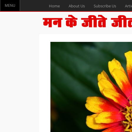
MENU
Home
About Us
Subscribe Us
Arti