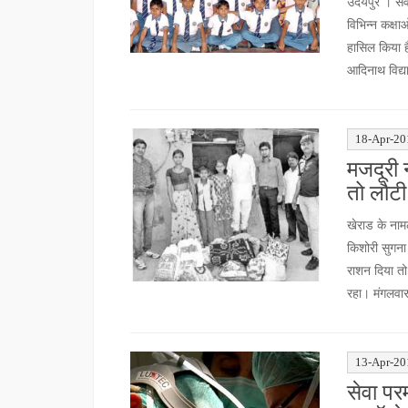
उदयपुर । सेवा
विभिन्न कक्ष
हासिल किया ह
आदिनाथ विद्या
18-Apr-20
मजदूरी 
तो लौटी
खेराड के नामल
किशोरी सुगना
राशन दिया तो
रहा। मंगलवार
13-Apr-20
सेवा पर