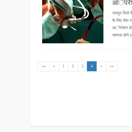
आॅपरेश
जयपुर जिले क
के लिए सेवा प
आॅपरेशन के 
समस्या होने 
««
«
1
2
3
4
»
»»