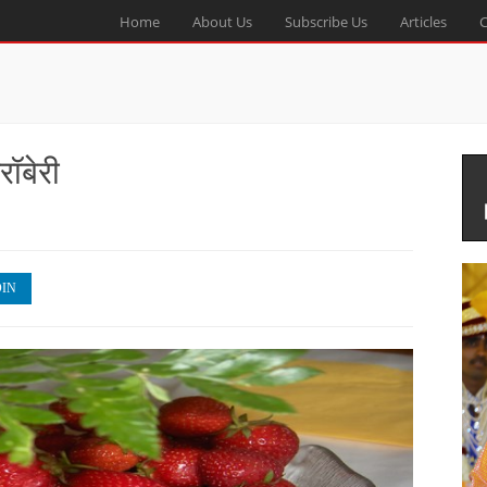
Home
About Us
Subscribe Us
Articles
C
रॉबेरी