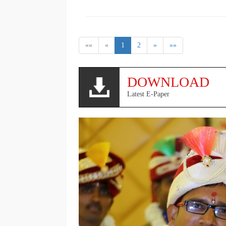
««
«
1
2
»
»»
DOWNLOAD
Latest E-Paper