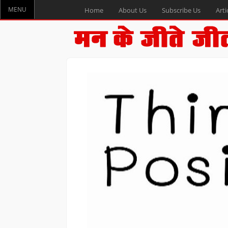
MENU
Home
About Us
Subscribe Us
Arti