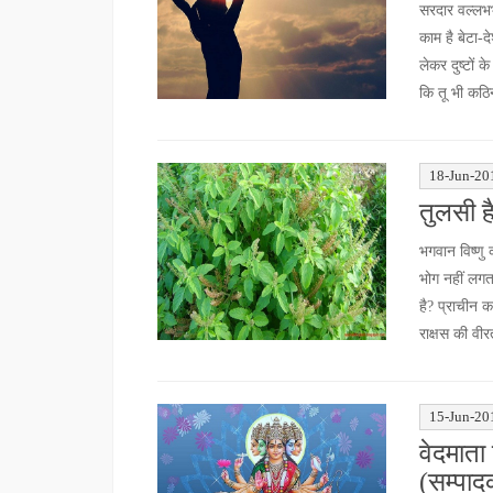
सरदार वल्लभभा
काम है बेटा-द
लेकर दुष्टों 
कि तू भी कठ
18-Jun-20
तुलसी है
भगवान विष्णु 
भोग नहीं लगता
है? प्राचीन क
राक्षस की वी
15-Jun-20
वेदमाता
(सम्पाद