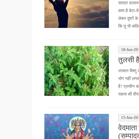
सरदार वल्लभभा
काम है बेटा-द
लेकर दुष्टों 
कि तू भी कठ
18-Jun-20
तुलसी है
भगवान विष्णु 
भोग नहीं लगता
है? प्राचीन क
राक्षस की वी
15-Jun-20
वेदमाता
(सम्पाद