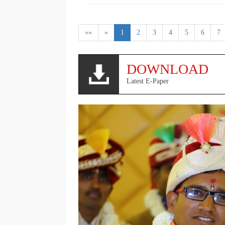
««
«
1
2
3
4
5
6
7
DOWNLOAD
Latest E-Paper