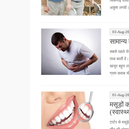
चिकनाई वाला ह
अकुंश लगावें
03-Aug-2
सामान्य 
सबसे पहले रोग
तथा बार्ली दे
खजूर बहुत ला
ग्राम कवाब ची
01-Aug-2
मसूड़ों 
(स्वास्थ्
टार्टर से मसू