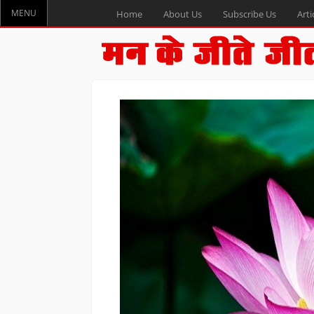
MENU
Home
About Us
Subscribe Us
Arti