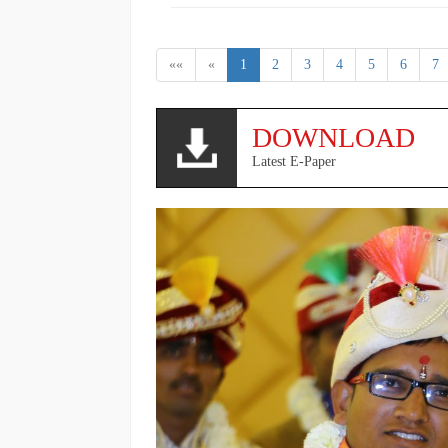
««
«
1
2
3
4
5
6
7
DOWNLOAD
Latest E-Paper