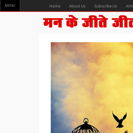
MENU
Home
About Us
Subscribe Us
Arti