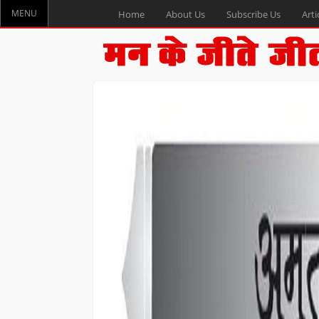
MENU
Home
About Us
Subscribe Us
Arti