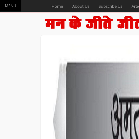
MENU
Home
About Us
Subscribe Us
Arti