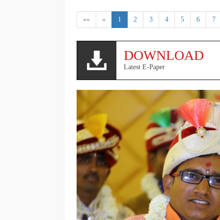
««
«
1
2
3
4
5
6
7
DOWNLOAD
Latest E-Paper