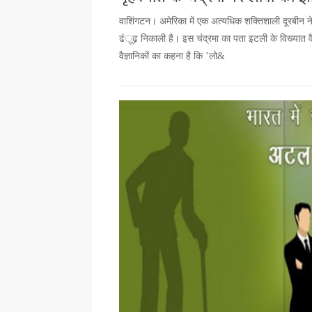
वाशिंगटन। अमेरिका में एक अत्यधिक शक्तिशाली दूरबीन न
ढंूढ़ निकाली है। इस चंद्रमा का पता इटली के विख्यात वै
वैज्ञानिकों का कहना है कि ’लो&