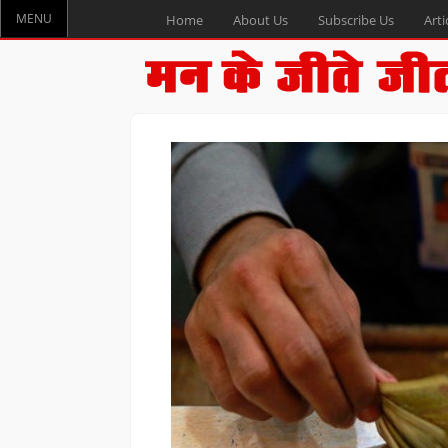
MENU
Home
About Us
Subscribe Us
Arti