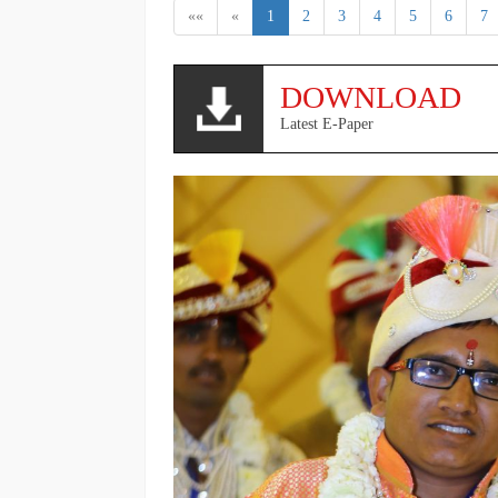
««
«
1
2
3
4
5
6
7
DOWNLOAD
Latest E-Paper