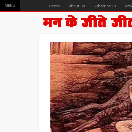
MENU
Home
About Us
Subscribe Us
Arti