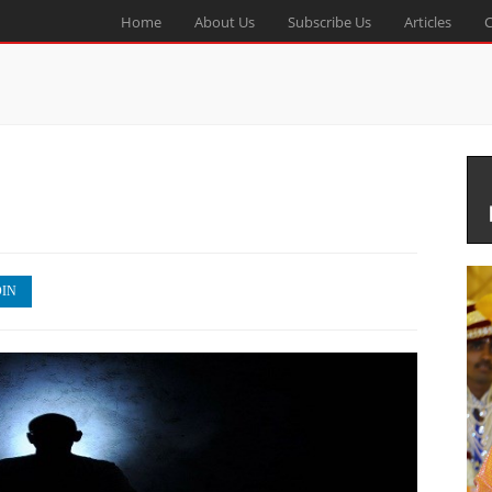
Home
About Us
Subscribe Us
Articles
C