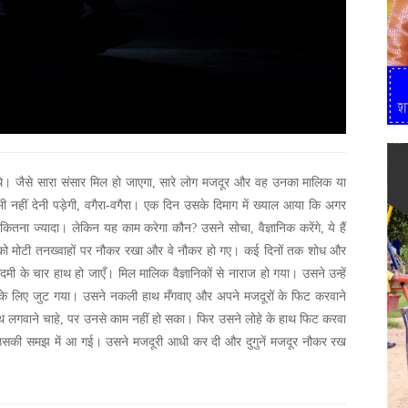
े। जैसे सारा संसार मिल हो जाएगा, सारे लोग मजदूर और वह उनका मालिक या
ी नहीं देनी पड़ेगी, वगैरा-वगैरा। एक दिन उसके दिमाग में ख्याल आया कि अगर
ितना ज्यादा। लेकिन यह काम करेगा कौन? उसने सोचा, वैज्ञानिक करेंगे, ये हैं
ों को मोटी तनख्वाहों पर नौकर रखा और वे नौकर हो गए। कई दिनों तक शोध और
दमी के चार हाथ हो जाएँ। मिल मालिक वैज्ञानिकों से नाराज हो गया। उसने उन्हें
े लिए जुट गया। उसने नकली हाथ मँगवाए और अपने मजदूरों के फिट करवाने
ाथ लगवाने चाहे, पर उनसे काम नहीं हो सका। फिर उसने लोहे के हाथ फिट करवा
उसकी समझ में आ गई। उसने मजदूरी आधी कर दी और दुगुनें मजदूर नौकर रख